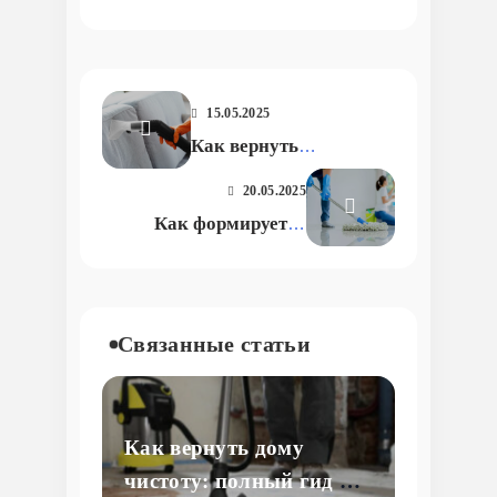
15.05.2025
Как вернуть
ковролину свежесть:
20.05.2025
профессиональная
Как формируется
химчистка без
стоимость
сложностей
клининговых услуг: в
поисках честного
прайса
Связанные статьи
Как вернуть дому
чистоту: полный гид по