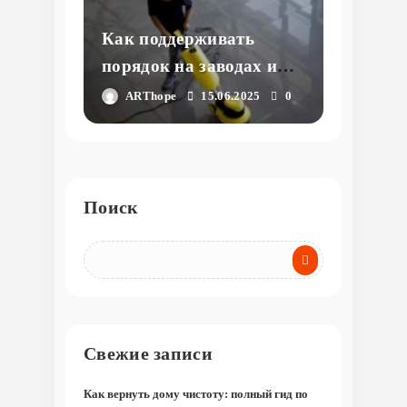
ухода
Как поддерживать
порядок на заводах и
фабриках: тонкости
ARThope
15.06.2025
0
уборки промышленных
предприятий
Поиск
Свежие записи
Как вернуть дому чистоту: полный гид по