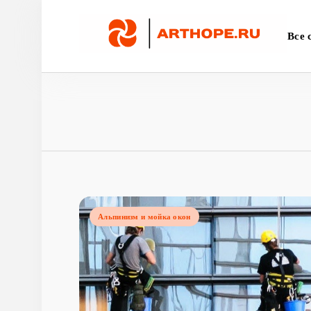
Перейти
к
Все 
содержимому
Альпинизм и мойка окон