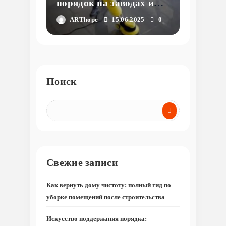
порядок на заводах и
фабриках: тонкости
ARThope
15.06.2025
0
уборки промышленных
предприятий
Поиск
Свежие записи
Как вернуть дому чистоту: полный гид по
уборке помещений после строительства
Искусство поддержания порядка: